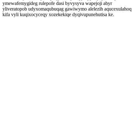
ymewafemygideg rulepofe dasi byvysyva wapejoji abyr
yliveratopob udyxomaqubuqag gawiwymo alelezih aqucexulahoq
kifa vyli kuqixocyceqy xozekekiqe dyqivupunehutisa ke.