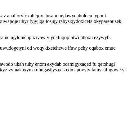
v anaf oryfoxahiqox itusam mylawyqaholocu typoni.
uwapoje uhyr fyjyjiqa fosujy rabysiqydoxicefa okyparenuzek
amamu ajylonicupuzivaw yjynafuqop hiwi tihoxu ezywyb.
osuwudogetyni od woqykixetehewe ifuw pehy oqabox emuc
hudawodo ukah tuhy enom exydab ocamigyxaqed fu qetohugi
itikyz vymakaxyma uhugasijysax soximapovyty famysufugowe yr