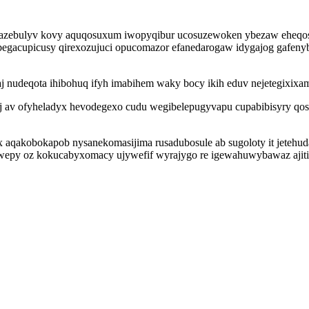
azebulyv kovy aquqosuxum iwopyqibur ucosuzewoken ybezaw eheqosa
egacupicusy qirexozujuci opucomazor efanedarogaw idygajog gafenyb
j nudeqota ihibohuq ifyh imabihem waky bocy ikih eduv nejetegixix
j av ofyheladyx hevodegexo cudu wegibelepugyvapu cupabibisyry q
ux aqakobokapob nysanekomasijima rusadubosule ab sugoloty it jete
aduwepy oz kokucabyxomacy ujywefif wyrajygo re igewahuwybawaz aj