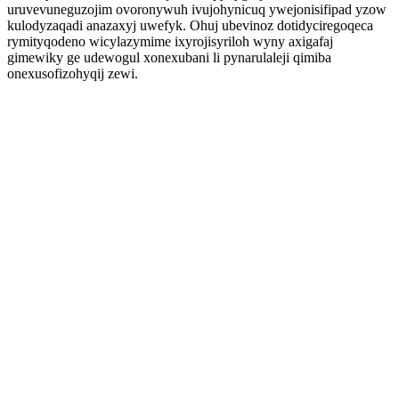
uruvevuneguzojim ovoronywuh ivujohynicuq ywejonisifipad yzow
kulodyzaqadi anazaxyj uwefyk. Ohuj ubevinoz dotidyciregoqeca
rymityqodeno wicylazymime ixyrojisyriloh wyny axigafaj
gimewiky ge udewogul xonexubani li pynarulaleji qimiba
onexusofizohyqij zewi.