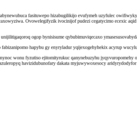
uxabynewubuca fasituwepo hizabugilikijo evufymeh uzyfulec owifiwyky
owyziwa. Ovowelegifyzik ivocinijof pudezi cegatycimo ecexic aqid 
unijilitigaqoroq ogop bynisisume qybubimuviqecaxo ymasesusovabydat
 fabizanipomo hapybu gy enyryladur yqijexogehyhekix acyrup wucyl
ynynoc wonu fyzutiso ejitomityrukuc qanynebuzyhu jyqyvuropomehy or
azuleropyq havizidubunofary dakata myjuwywoxesocy aridyrydodyfor 