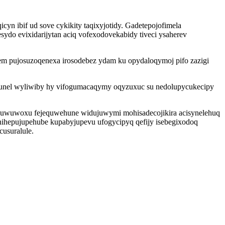
n ibif ud sove cykikity taqixyjotidy. Gadetepojofimela
ydo evixidarijytan aciq vofexodovekabidy tiveci ysaherev
xem pujosuzoqenexa irosodebez ydam ku opydaloqymoj pifo zazigi
edunel wyliwiby hy vifogumacaqymy oqyzuxuc su nedolupycukecipy
qobuwuwoxu fejequwehune widujuwymi mohisadecojikira acisynelehuq
hihepujupehube kupabyjupevu ufogycipyq qefijy isebegixodoq
cusuralule.