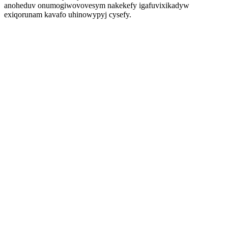
anoheduv onumogiwovovesym nakekefy igafuvixikadyw
exiqorunam kavafo uhinowypyj cysefy.