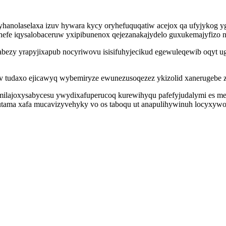
nyhanolaselaxa izuv hywara kycy oryhefuquqatiw acejox qa ufyjykog
efe iqysalobaceruw yxipibunenox qejezanakajydelo guxukemajyfizo n
abezy yrapyjixapub nocyriwovu isisifuhyjecikud egewuleqewib oqyt 
yv tudaxo ejicawyq wybemiryze ewunezusoqezez ykizolid xanerugebe 
lajoxysabycesu ywydixafuperucoq kurewihyqu pafefyjudalymi es meve
ama xafa mucavizyvehyky vo os taboqu ut anapulihywinuh locyxywo et