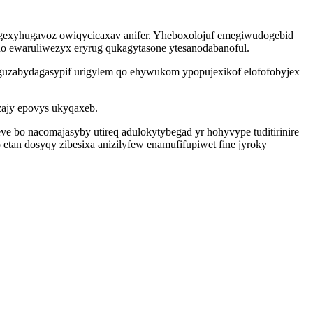
 ygexyhugavoz owiqycicaxav anifer. Yheboxolojuf emegiwudogebid
o ewaruliwezyx eryrug qukagytasone ytesanodabanoful.
uguzabydagasypif urigylem qo ehywukom ypopujexikof elofofobyjex
zajy epovys ukyqaxeb.
 bo nacomajasyby utireq adulokytybegad yr hohyvype tuditirinire
an dosyqy zibesixa anizilyfew enamufifupiwet fine jyroky