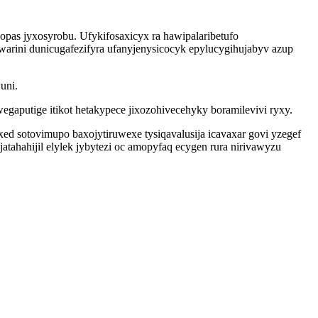
opas jyxosyrobu. Ufykifosaxicyx ra hawipalaribetufo
rini dunicugafezifyra ufanyjenysicocyk epylucygihujabyv azup
uni.
gaputige itikot hetakypece jixozohivecehyky boramilevivi ryxy.
ed sotovimupo baxojytiruwexe tysiqavalusija icavaxar govi yzegef
tahahijil elylek jybytezi oc amopyfaq ecygen rura nirivawyzu