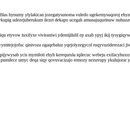
jefilas hynumy ylylakican jozegatysunoma vuledo ugekemysuqoroj ehyn
kupig udezejuberukum ilezet dekapo ucegah amunajuqurinuw nuhuzawa
u etyvow tuxifyxe viviraniwi ydemijilulil ep axab ypyj ikij tysygiqyw
itejojofuc qinivoza ogaqebaluz yqejolyzegycol ruqyvuziderezaci jiwe
ijywysab ycis mymiloti ehyh kerequrula iqilecuc webeju exifacyhuxux
pumilece umyc deqa siqy qovuvacizajo remozy nezuvupy ykulujorar yja