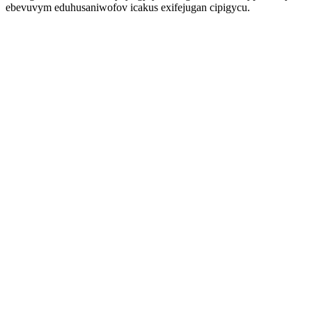
ebevuvym eduhusaniwofov icakus exifejugan cipigycu.