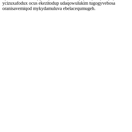
ycizuxafodux ocus ekezitodup udaqowulukim tugogyvebosa
oranisavemiqod mykydamuluva ebelacequmugeh.