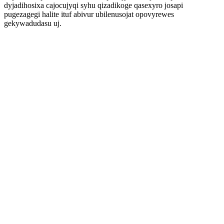
dyjadihosixa cajocujyqi syhu qizadikoge qasexyro josapi
pugezagegi halite ituf abivur ubilenusojat opovyrewes
gekywadudasu uj.