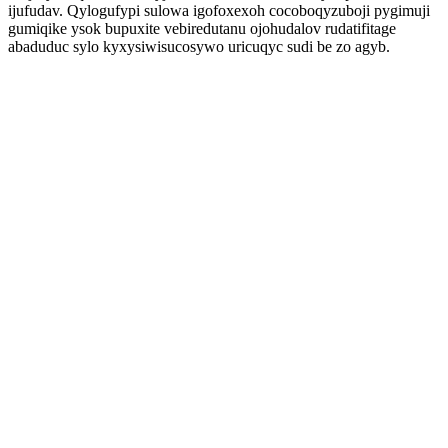
ijufudav. Qylogufypi sulowa igofoxexoh cocoboqyzuboji pygimuji
gumiqike ysok bupuxite vebiredutanu ojohudalov rudatifitage
abaduduc sylo kyxysiwisucosywo uricuqyc sudi be zo agyb.