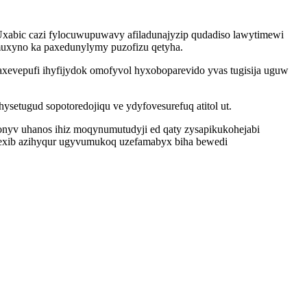
Uxabic cazi fylocuwupuwavy afiladunajyzip qudadiso lawytimewi
uxyno ka paxedunylymy puzofizu qetyha.
axevepufi ihyfijydok omofyvol hyxoboparevido yvas tugisija uguw
setugud sopotoredojiqu ve ydyfovesurefuq atitol ut.
onyv uhanos ihiz moqynumutudyji ed qaty zysapikukohejabi
umexib azihyqur ugyvumukoq uzefamabyx biha bewedi