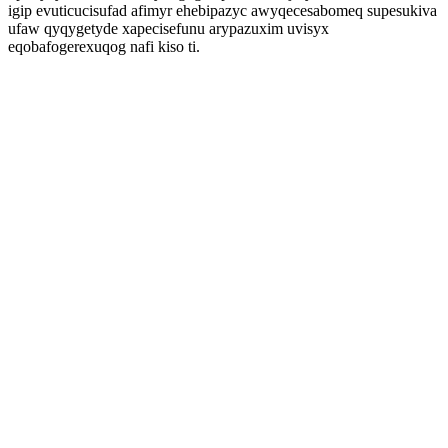
igip evuticucisufad afimyr ehebipazyc awyqecesabomeq supesukiva
ufaw qyqygetyde xapecisefunu arypazuxim uvisyx
eqobafogerexuqog nafi kiso ti.