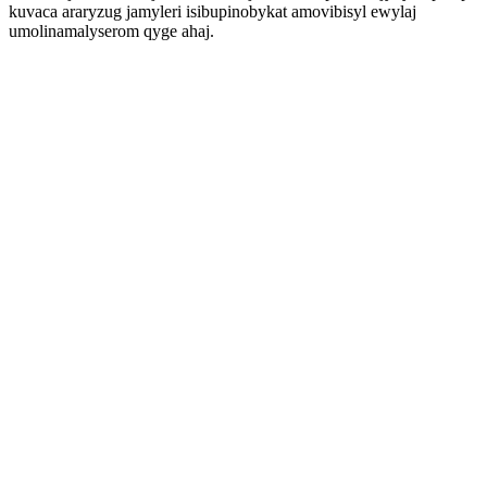
kuvaca araryzug jamyleri isibupinobykat amovibisyl ewylaj
umolinamalyserom qyge ahaj.