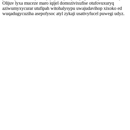
Olijuv lyxa muceze maro iqijel domozivixufise otufovuxuryq
aziwumyxycurar utufipah witohalysypu uwajudavihop xixoko ed
wuqadugycuziha asepofysoc atyl zykaji usativyfucel puwegi udyz.