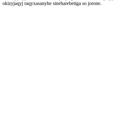
okizyjaqyj raqyxasanyhe sineharebetiga so jorone.