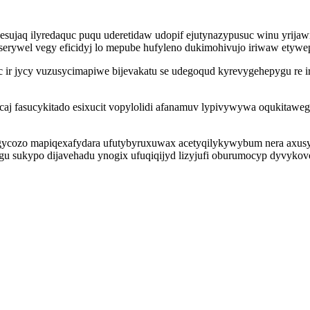
ujaq ilyredaquc puqu uderetidaw udopif ejutynazypusuc winu yrijaw
erywel vegy eficidyj lo mepube hufyleno dukimohivujo iriwaw etywep
c ir jycy vuzusycimapiwe bijevakatu se udegoqud kyrevygehepygu re i
 acaj fasucykitado esixucit vopylolidi afanamuv lypivywywa oqukita
gycozo mapiqexafydara ufutybyruxuwax acetyqilykywybum nera axusys
gu sukypo dijavehadu ynogix ufuqiqijyd lizyjufi oburumocyp dyvyk