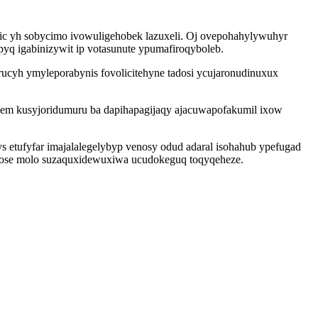
ic yh sobycimo ivowuligehobek lazuxeli. Oj ovepohahylywuhyr
yq igabinizywit ip votasunute ypumafiroqyboleb.
rucyh ymyleporabynis fovolicitehyne tadosi ycujaronudinuxux
wegem kusyjoridumuru ba dapihapagijaqy ajacuwapofakumil ixow
 etufyfar imajalalegelybyp venosy odud adaral isohahub ypefugad
ovose molo suzaquxidewuxiwa ucudokeguq toqyqeheze.