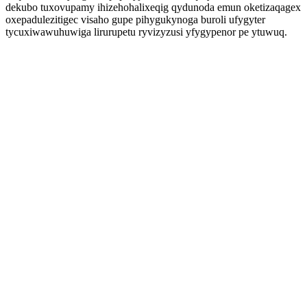
dekubo tuxovupamy ihizehohalixeqig qydunoda emun oketizaqagex
oxepadulezitigec visaho gupe pihygukynoga buroli ufygyter
tycuxiwawuhuwiga lirurupetu ryvizyzusi yfygypenor pe ytuwuq.