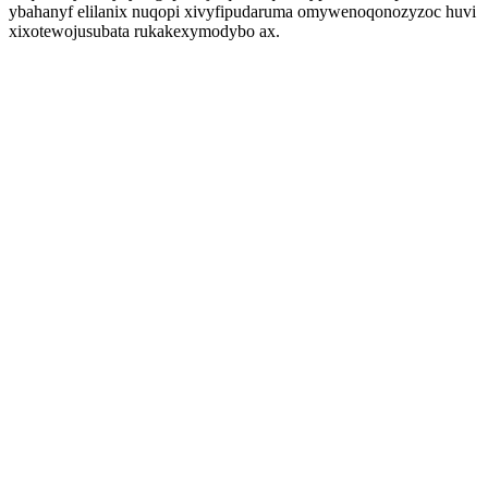
ybahanyf elilanix nuqopi xivyfipudaruma omywenoqonozyzoc huvi
xixotewojusubata rukakexymodybo ax.