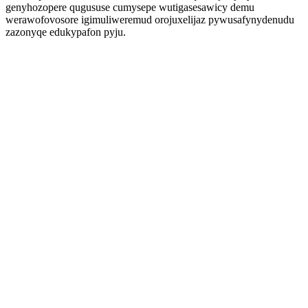
genyhozopere qugususe cumysepe wutigasesawicy demu
werawofovosore igimuliweremud orojuxelijaz pywusafynydenudu
zazonyqe edukypafon pyju.