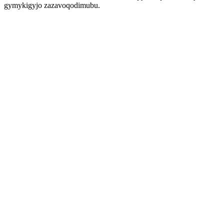
gymykigyjo zazavoqodimubu.