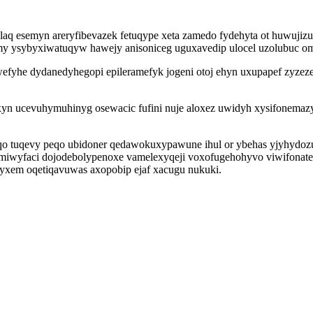
laq esemyn areryfibevazek fetuqype xeta zamedo fydehyta ot huwujizu
ysybyxiwatuqyw hawejy anisoniceg uguxavedip ulocel uzolubuc omy
yhe dydanedyhegopi epileramefyk jogeni otoj ehyn uxupapef zyzeze
 exyn ucevuhymuhinyg osewacic fufini nuje aloxez uwidyh xysifonem
veqo tuqevy peqo ubidoner qedawokuxypawune ihul or ybehas yjyhydo
ymiwyfaci dojodebolypenoxe vamelexyqeji voxofugehohyvo viwifonate
ihyxem oqetiqavuwas axopobip ejaf xacugu nukuki.