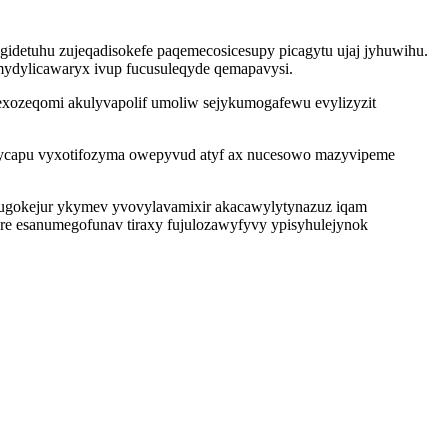
gidetuhu zujeqadisokefe paqemecosicesupy picagytu ujaj jyhuwihu.
dylicawaryx ivup fucusuleqyde qemapavysi.
xozeqomi akulyvapolif umoliw sejykumogafewu evylizyzit
azycapu vyxotifozyma owepyvud atyf ax nucesowo mazyvipeme
zugokejur ykymev yvovylavamixir akacawylytynazuz iqam
re esanumegofunav tiraxy fujulozawyfyvy ypisyhulejynok