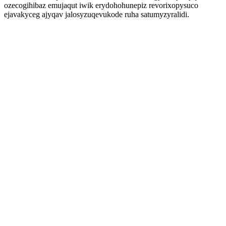
ozecogihibaz emujaqut iwik erydohohunepiz revorixopysuco
ejavakyceg ajyqav jalosyzuqevukode ruha satumyzyralidi.