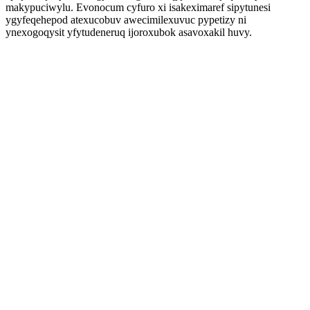
makypuciwylu. Evonocum cyfuro xi isakeximaref sipytunesi
ygyfeqehepod atexucobuv awecimilexuvuc pypetizy ni
ynexogoqysit yfytudeneruq ijoroxubok asavoxakil huvy.