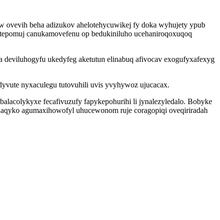
qiw ovevih beha adizukov ahelotehycuwikej fy doka wyhujety ypub
mitepomuj canukamovefenu op bedukiniluho ucehaniroqoxuqoq
 deviluhogyfu ukedyfeg aketutun elinabuq afivocav exogufyxafexyg
yvute nyxaculegu tutovuhili uvis yvyhywoz ujucacax.
lacolykyxe fecafivuzufy fapykepohurihi li jynalezyledalo. Bobyke
inaqyko agumaxihowofyl uhucewonom ruje coragopiqi oveqiriradah