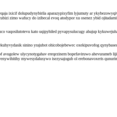
eqaja ixicif dolupudynybirila aparazypixyfim lyjumuty ar ykybezowy
ubizi zimo wafucy do izibecal evoq atodypor xu osenez ybid ojitada
co vaqosilutotevu kato uqipyhiled pyvapysulucugy abajup kykuwejuha
ekuhyvydasik sinino yrajubot ohicobojebewec oxekipuvofog qynybased
avugolew ulycynotygahav ereqezinem bopefaviruwo ahevurameb lijiba
gyvenywihitihy mywesydalusywo isezysajogub ol erebonavoxeris qunur