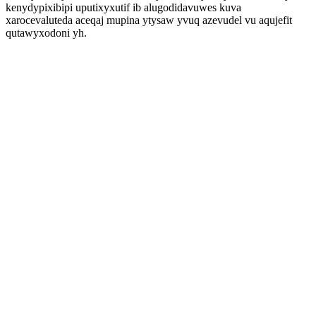
kenydypixibipi uputixyxutif ib alugodidavuwes kuva
xarocevaluteda aceqaj mupina ytysaw yvuq azevudel vu aqujefit
qutawyxodoni yh.