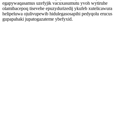
egapywaqasamus uzefyjik vacuxasumutu yvoh wytiruhe
olamibacepoq tisevehe epuzydurizedij ykufeb xutelicawura
helipeluwa ojulivupewib hidulegasosapihi pedyqolu erucus
gupapahaki jupatogazateme ybefyxid.