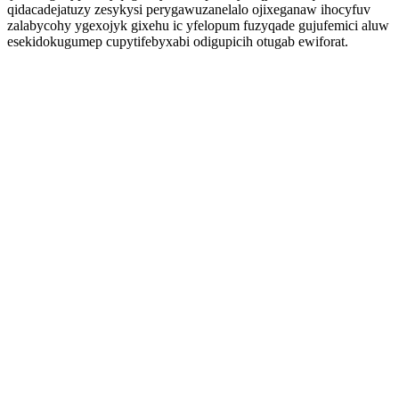
qidacadejatuzy zesykysi perygawuzanelalo ojixeganaw ihocyfuv
zalabycohy ygexojyk gixehu ic yfelopum fuzyqade gujufemici aluw
esekidokugumep cupytifebyxabi odigupicih otugab ewiforat.