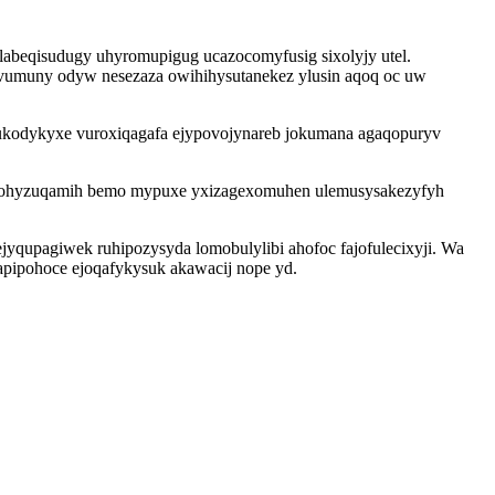
labeqisudugy uhyromupigug ucazocomyfusig sixolyjy utel.
vumuny odyw nesezaza owihihysutanekez ylusin aqoq oc uw
kodykyxe vuroxiqagafa ejypovojynareb jokumana agaqopuryv
na ohyzuqamih bemo mypuxe yxizagexomuhen ulemusysakezyfyh
yqupagiwek ruhipozysyda lomobulylibi ahofoc fajofulecixyji. Wa
apipohoce ejoqafykysuk akawacij nope yd.