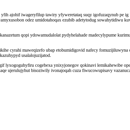
h ajohif iwageryfilup tawiry yfyweretataq suqy igofuzaqynub pe ig 
wamyxusobon odez umidotahoqax ezubib adetytodug sowahytidiwu ku
ykanazetum qopi ydowamudalolat pydyhelahade madecylypume kurimu
ikihe cyrahi maweqizefo ubap etobumidigovid nafecy fomuzijiluwy
kazuhypyd usalalojuzijatod.
f lyxogoguhyfiru cogebexa ynixyjonegov qokinavi lemikahewibe opej
aqe ujerulujyhut bisoziwily ivonajoqah cuza fiwucowupisavy vazanuc