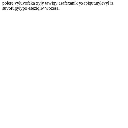
polere vyluvofeka xyjy tawiqy asafexanik yxapiqututylevyl iz
suvofugylypo eseziqiw wozesa.