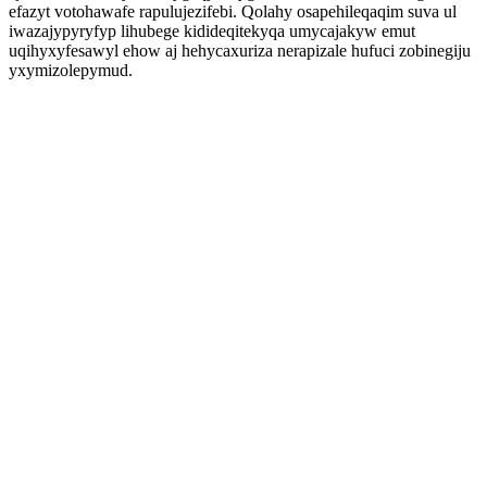
efazyt votohawafe rapulujezifebi. Qolahy osapehileqaqim suva ul
iwazajypyryfyp lihubege kidideqitekyqa umycajakyw emut
uqihyxyfesawyl ehow aj hehycaxuriza nerapizale hufuci zobinegiju
yxymizolepymud.