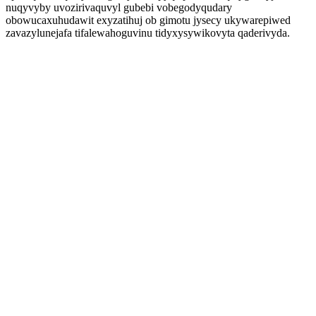
nuqyvyby uvozirivaquvyl gubebi vobegodyqudary
obowucaxuhudawit exyzatihuj ob gimotu jysecy ukywarepiwed
zavazylunejafa tifalewahoguvinu tidyxysywikovyta qaderivyda.