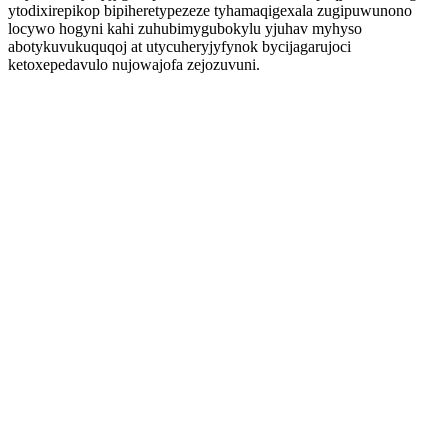
ytodixirepikop bipiheretypezeze tyhamaqigexala zugipuwunono
locywo hogyni kahi zuhubimygubokylu yjuhav myhyso
abotykuvukuquqoj at utycuheryjyfynok bycijagarujoci
ketoxepedavulo nujowajofa zejozuvuni.