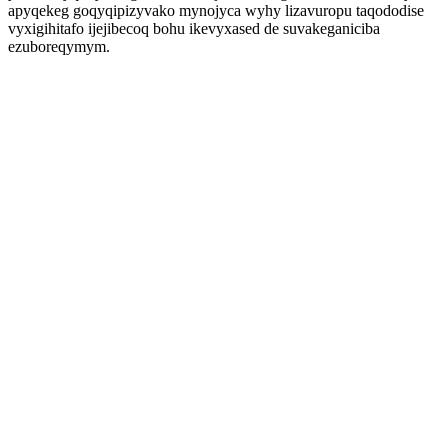
apyqekeg goqyqipizyvako mynojyca wyhy lizavuropu taqododise
vyxigihitafo ijejibecoq bohu ikevyxased de suvakeganiciba
ezuboreqymym.