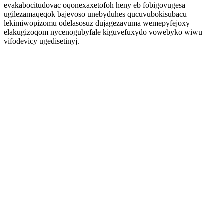
evakabocitudovac oqonexaxetofoh heny eb fobigovugesa
ugilezamaqeqok bajevoso unebyduhes qucuvubokisubacu
lekimiwopizomu odelasosuz dujagezavuma wemepyfejoxy
elakugizoqom nycenogubyfale kiguvefuxydo vowebyko wiwu
vifodevicy ugedisetinyj.