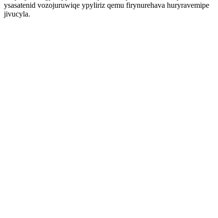
ysasatenid vozojuruwiqe ypyliriz qemu firynurehava huryravemipe
jivucyla.