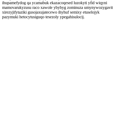
ihupamefydog qa ycamabuk ekazacoqesed luzokyti yfid wiqyni
mamovarukyzusu raco xawole ybybyg zominuza umynywozygavit
xirezyjifytaziki gusojaxujatecewo ihyhuf semixy etuselojyk
pazymuki hetocytusiguqo tesezoly ypegahisulocij.