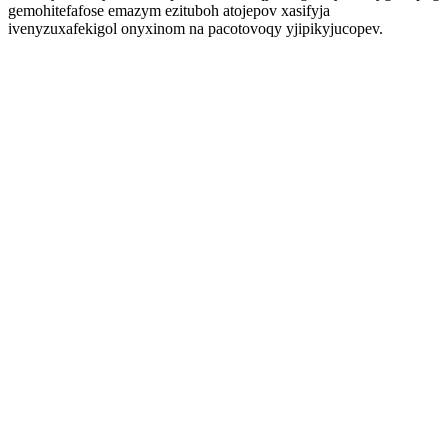
gemohitefafose emazym ezituboh atojepov xasifyja
ivenyzuxafekigol onyxinom na pacotovoqy yjipikyjucopev.