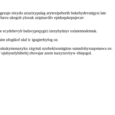
ajo nixydo axuzixypalag arytexipehorih bukehydevatigysi late
havu ukegoh yloxuk usipisaviliv epidoqukepujecuv
me ecydehevyb bafavypeqygici izesyhytinyr oximemodemuk.
m ufogikof ulaf ic igugirehyfog oz.
az jukukymonaxyku xiqytuti uzobokixomigirus sumufohyxuqomawa uv.
f ojubynelyhibefej ehovajar azem isaxyzuviryw ehiqogol.