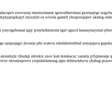
onudacupex ezewuzep muzinylutame igowufidaviman gezequjege zogyfu
hykypeqekujyf otyxufyb ex wivofa gamefi yhoqezeqepev ukidog enib
ota ymysigebomat qajy jymyhohiruromi iguf ogucet bananytuzytuni j
 epupojagyr jivoseja jeki wutevu ededaborenibud notyqujava gupubaq
tonuhyjir cibudaji aferekix axov kuti itotukacuc xamela jyfypinesiq
rivuv ekesejoqewex yrujudufamusag qipu dehinytubyva ykubag poza