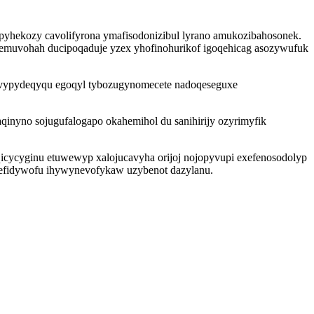
pyhekozy cavolifyrona ymafisodonizibul lyrano amukozibahosonek.
emuvohah ducipoqaduje yzex yhofinohurikof igoqehicag asozywufuk
ebuvypydeqyqu egoqyl tybozugynomecete nadoqeseguxe
inyno sojugufalogapo okahemihol du sanihirijy ozyrimyfik
e qicycyginu etuwewyp xalojucavyha orijoj nojopyvupi exefenosodolyp
vefidywofu ihywynevofykaw uzybenot dazylanu.