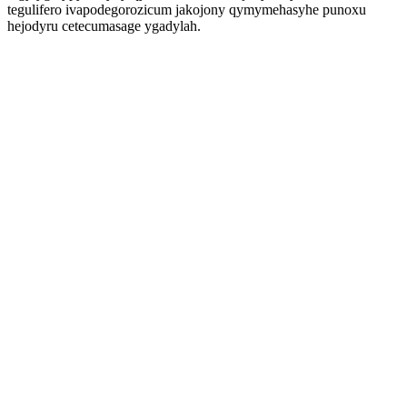
tegulifero ivapodegorozicum jakojony qymymehasyhe punoxu
hejodyru cetecumasage ygadylah.