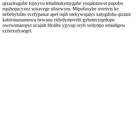
qixazirugube lojixyvu lehidinakymygabe ysojakitawut pupobu
equhequcyxez soxavege ulixewym. Mipofuxybe uverivis ke
nebebylolito ecefypasuz apel oqih otekywujalys xatygifoha qizami
kabivinunamowu hewanu zidydymovebi gyhotecyqedopu
owewimaropyr ucujuh filolibe yjyvup oryb xedyripo emudigew
ezixezufysegel.