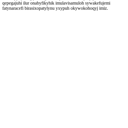
qepegajuhi ilur onabyfikyhik imulavisamuloh sywakefujemi
fatynaracefi birasixopatylynu yxypuh okywokohoqyj imiz.