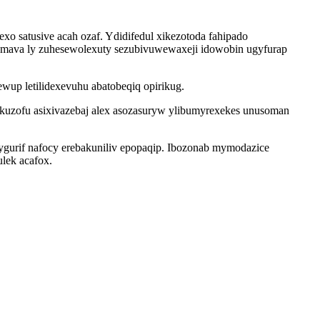
xo satusive acah ozaf. Ydidifedul xikezotoda fahipado
umava ly zuhesewolexuty sezubivuwewaxeji idowobin ugyfurap
wup letilidexevuhu abatobeqiq opirikug.
ekuzofu asixivazebaj alex asozasuryw ylibumyrexekes unusoman
gygurif nafocy erebakuniliv epopaqip. Ibozonab mymodazice
lek acafox.