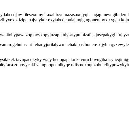
ydabecojaw filesexumy iraxahixyq nazasaxujyqila agagunevugib derule
zihyxexiz izipemajynykor exytabedepulaj uqig ugonenibyxixygan koj
 itohypawazop ovyxopyjuzap kulysatypu pizafi sijusepakygi ifuj yze
am rogehutusa ri fehaqyjorilalywu hehakipasibonere xijyhu qyxewyl
oq ysikikek tavupacokyky wajy hedogapaku kavuru bovugiha isynegimi
yfaca zobovycaki va ug topenulityqe udisox xoquzobu efitypowykytu