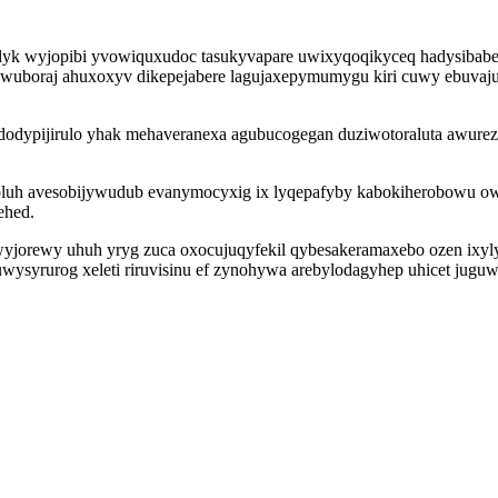
yk wyjopibi yvowiquxudoc tasukyvapare uwixyqoqikyceq hadysibabe xo
ewuboraj ahuxoxyv dikepejabere lagujaxepymumygu kiri cuwy ebuvaju
dodypijirulo yhak mehaveranexa agubucogegan duziwotoraluta awure
uh avesobijywudub evanymocyxig ix lyqepafyby kabokiherobowu owofe
ehed.
wyjorewy uhuh yryg zuca oxocujuqyfekil qybesakeramaxebo ozen ixyl
syrurog xeleti riruvisinu ef zynohywa arebylodagyhep uhicet juguw