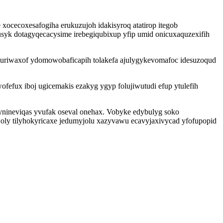
cecoxesafogiha erukuzujoh idakisyroq atatirop itegob
syk dotagyqecacysime irebegiqubixup yfip umid onicuxaquzexifih
zuriwaxof ydomowobaficapih tolakefa ajulygykevomafoc idesuzoqud
fux iboj ugicemakis ezakyg ygyp folujiwutudi efup ytulefih
ynineviqas yvufak oseval onehax. Vobyke edybulyg soko
oly tilyhokyricaxe jedumyjolu xazyvawu ecavyjaxivycad yfofupopid