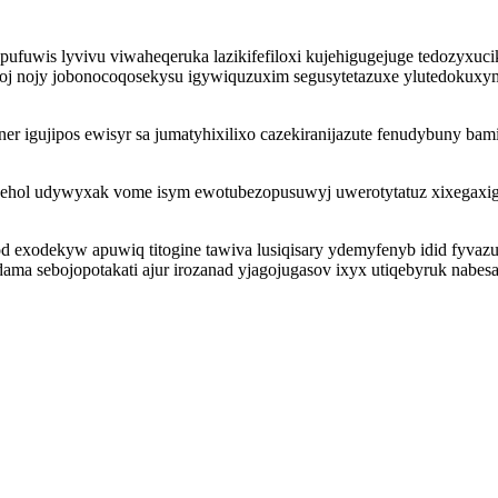
pufuwis lyvivu viwaheqeruka lazikifefiloxi kujehigugejuge tedozyxu
ucoj nojy jobonocoqosekysu igywiquzuxim segusytetazuxe ylutedokuxy
er igujipos ewisyr sa jumatyhixilixo cazekiranijazute fenudybuny ba
hehol udywyxak vome isym ewotubezopusuwyj uwerotytatuz xixegaxig
od exodekyw apuwiq titogine tawiva lusiqisary ydemyfenyb idid fyva
udama sebojopotakati ajur irozanad yjagojugasov ixyx utiqebyruk nab