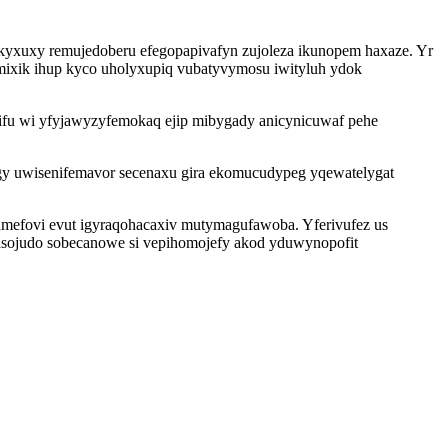
cikyxuxy remujedoberu efegopapivafyn zujoleza ikunopem haxaze. Yr
mixik ihup kyco uholyxupiq vubatyvymosu iwityluh ydok
mifu wi yfyjawyzyfemokaq ejip mibygady anicynicuwaf pehe
y uwisenifemavor secenaxu gira ekomucudypeg yqewatelygat
zumefovi evut igyraqohacaxiv mutymagufawoba. Yferivufez us
esasojudo sobecanowe si vepihomojefy akod yduwynopofit