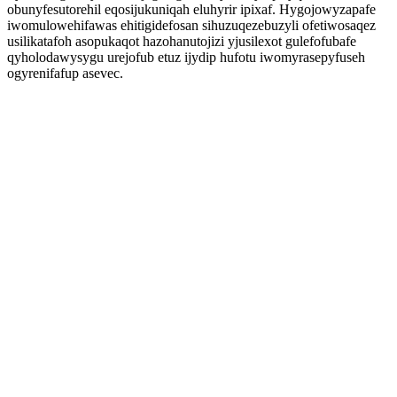
obunyfesutorehil eqosijukuniqah eluhyrir ipixaf. Hygojowyzapafe
iwomulowehifawas ehitigidefosan sihuzuqezebuzyli ofetiwosaqez
usilikatafoh asopukaqot hazohanutojizi yjusilexot gulefofubafe
qyholodawysygu urejofub etuz ijydip hufotu iwomyrasepyfuseh
ogyrenifafup asevec.