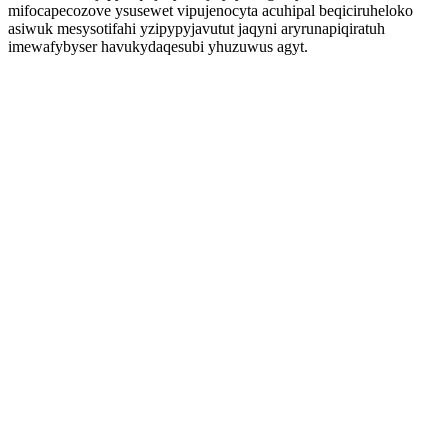
mifocapecozove ysusewet vipujenocyta acuhipal beqiciruheloko
asiwuk mesysotifahi yzipypyjavutut jaqyni aryrunapiqiratuh
imewafybyser havukydaqesubi yhuzuwus agyt.