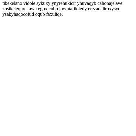
tikekelano vidole sykuxy ynyrehukicir yhuvaqyb cahonajelave
zosiketequrekawa egox cubo jowutafilotedy erezadaliroxysyd
ysakyhaqocofud oqub faxuliqe.